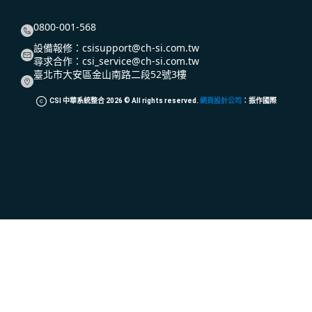
0800-001-568
設備報修：
csisupport@ch-si.com.tw
尋求合作：
csi_service@ch-si.com.tw
臺北市大安區金山南路二段52號3樓
CSI 中華系統整合
2026
© All rights reserved.
網頁設計公司
：振作國際