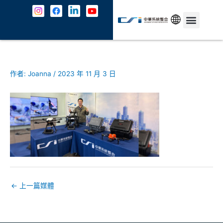
跳
至
主
中文
最新消息
解決方案
資安防護
成功案例
共契專區
關於我們
JOIN US
聯絡我們
要
內
容
作者:
Joanna
/
2023 年 11 月 3 日
←
上一篇媒體