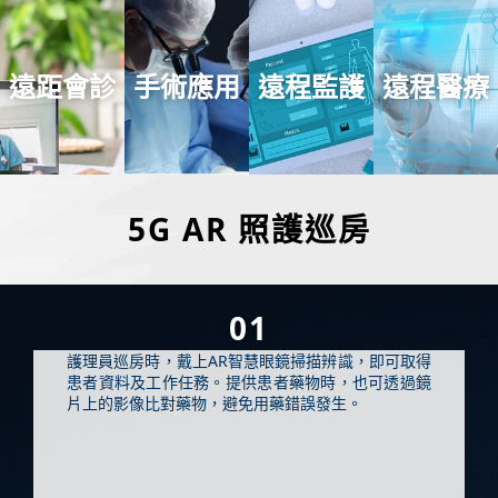
遠距會診
手術應用
遠程監護
遠程醫療
5G AR 照護巡房
01
護理員巡房時，戴上AR智慧眼鏡掃描辨識，即可取得
患者資料及工作任務。提供患者藥物時，也可透過鏡
片上的影像比對藥物，避免用藥錯誤發生。