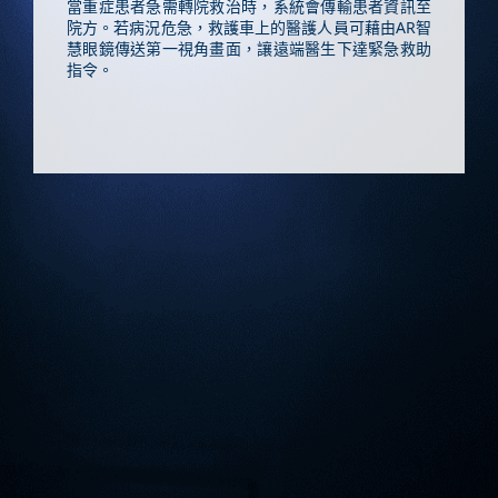
當重症患者急需轉院救治時，系統會傳輸患者資訊至
院方。若病況危急，救護車上的醫護人員可藉由AR智
慧眼鏡傳送第一視角畫面，讓遠端醫生下達緊急救助
指令。