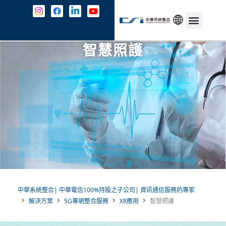
跳
至
主
中文
最新消息
解決方案
資安防護
成功案例
共契專區
關於我們
JOIN US
聯絡我們
要
智慧照護
內
容
中華系統整合| 中華電信100%持股之子公司| 資訊通信服務的專家
解決方案
5G專網整合服務
XR應用
智慧照護