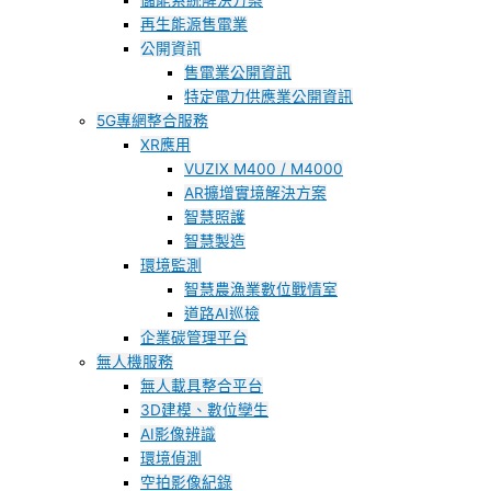
儲能系統解決方案
再生能源售電業
公開資訊
售電業公開資訊
特定電力供應業公開資訊
5G專網整合服務
XR應用
VUZIX M400 / M4000
AR擴增實境解決方案
智慧照護
智慧製造
環境監測
智慧農漁業數位戰情室
道路AI巡檢
企業碳管理平台
無人機服務
無人載具整合平台
3D建模、數位孿生
AI影像辨識
環境偵測
空拍影像紀錄