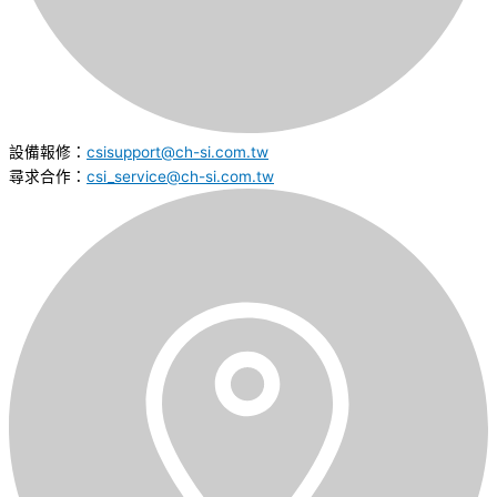
設備報修：
csisupport@ch-si.com.tw
尋求合作：
csi_service@ch-si.com.tw