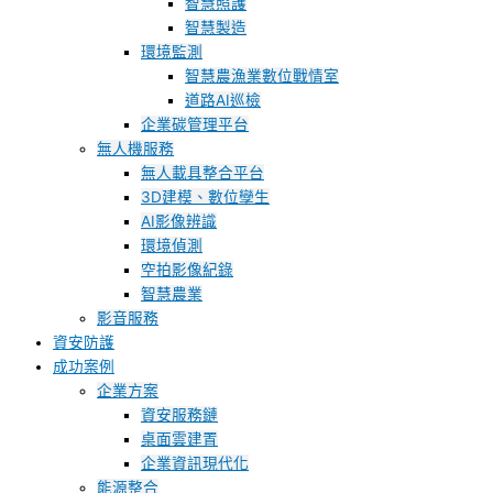
智慧照護
智慧製造
環境監測
智慧農漁業數位戰情室
道路AI巡檢
企業碳管理平台
無人機服務
無人載具整合平台
3D建模、數位孿生
AI影像辨識
環境偵測
空拍影像紀錄
智慧農業
影音服務
資安防護
成功案例
企業方案
資安服務鏈
桌面雲建置
企業資訊現代化
能源整合