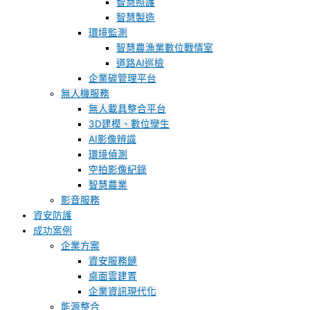
智慧照護
智慧製造
環境監測
智慧農漁業數位戰情室
道路AI巡檢
企業碳管理平台
無人機服務
無人載具整合平台
3D建模、數位孿生
AI影像辨識
環境偵測
空拍影像紀錄
智慧農業
影音服務
資安防護
成功案例
企業方案
資安服務鏈
桌面雲建置
企業資訊現代化
能源整合