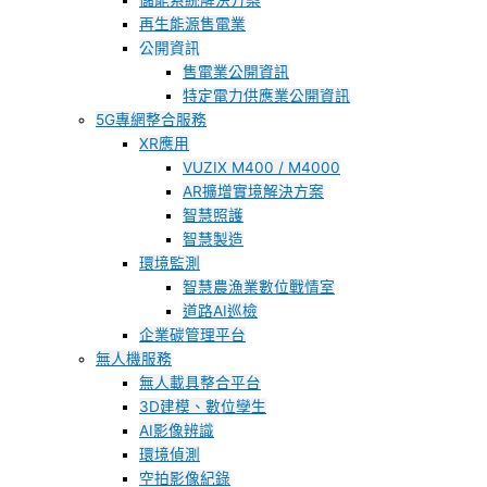
儲能系統解決方案
再生能源售電業
公開資訊
售電業公開資訊
特定電力供應業公開資訊
5G專網整合服務
XR應用
VUZIX M400 / M4000
AR擴增實境解決方案
智慧照護
智慧製造
環境監測
智慧農漁業數位戰情室
道路AI巡檢
企業碳管理平台
無人機服務
無人載具整合平台
3D建模、數位孿生
AI影像辨識
環境偵測
空拍影像紀錄