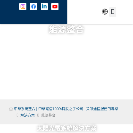
跳
至
主
中文
最新消息
解決方案
資安防護
成功案例
共契專區
關於我們
JOIN US
聯絡我們
要
能源整合
內
容
中華系統整合| 中華電信100%持股之子公司| 資訊通信服務的專家
解決方案
能源整合
太陽光電系統解決方案