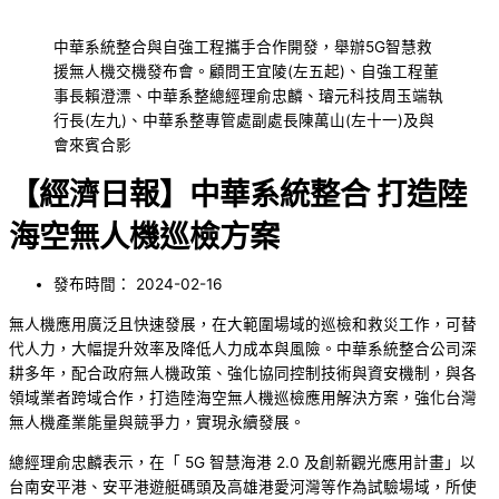
中華系統整合與自強工程攜手合作開發，舉辦5G智慧救
援無人機交機發布會。顧問王宜陵(左五起)、自強工程董
事長賴澄漂、中華系整總經理俞忠麟、璿元科技周玉端執
行長(左九)、中華系整專管處副處長陳萬山(左十一)及與
會來賓合影
【經濟日報】中華系統整合 打造陸
海空無人機巡檢方案
發布時間：
2024-02-16
無人機應用廣泛且快速發展，在大範圍場域的巡檢和救災工作，可替
代人力，大幅提升效率及降低人力成本與風險。中華系統整合公司深
耕多年，配合政府無人機政策、強化協同控制技術與資安機制，與各
領域業者跨域合作，打造陸海空無人機巡檢應用解決方案，強化台灣
無人機產業能量與競爭力，實現永續發展。
總經理俞忠麟表示，在「 5G 智慧海港 2.0 及創新觀光應用計畫」以
台南安平港、安平港遊艇碼頭及高雄港愛河灣等作為試驗場域，所使