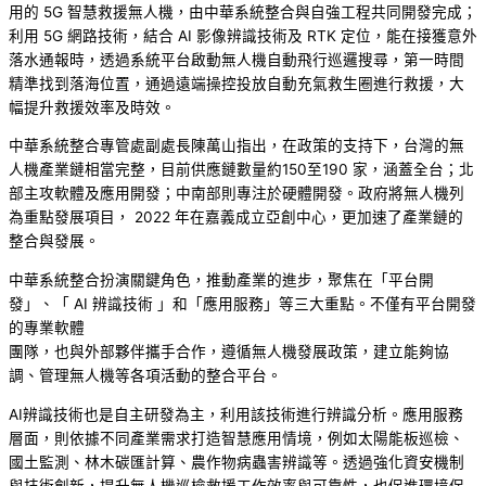
用的 5G 智慧救援無人機，由中華系統整合與自強工程共同開發完成；
利用 5G 網路技術，結合 AI 影像辨識技術及 RTK 定位，能在接獲意外
落水通報時，透過系統平台啟動無人機自動飛行巡邏搜尋，第一時間
精準找到落海位置，通過遠端操控投放自動充氣救生圈進行救援，大
幅提升救援效率及時效。
中華系統整合專管處副處長陳萬山指出，在政策的支持下，台灣的無
人機產業鏈相當完整，目前供應鏈數量約150至190 家，涵蓋全台；北
部主攻軟體及應用開發；中南部則專注於硬體開發。政府將無人機列
為重點發展項目， 2022 年在嘉義成立亞創中心，更加速了產業鏈的
整合與發展。
中華系統整合扮演關鍵角色，推動產業的進步，聚焦在「平台開
發」、「 AI 辨識技術 」和「應用服務」等三大重點。不僅有平台開發
的專業軟體
團隊，也與外部夥伴攜手合作，遵循無人機發展政策，建立能夠協
調、管理無人機等各項活動的整合平台。
AI辨識技術也是自主研發為主，利用該技術進行辨識分析。應用服務
層面，則依據不同產業需求打造智慧應用情境，例如太陽能板巡檢、
國土監測、林木碳匯計算、農作物病蟲害辨識等。透過強化資安機制
與技術創新，提升無人機巡檢救援工作效率與可靠性，也促進環境保