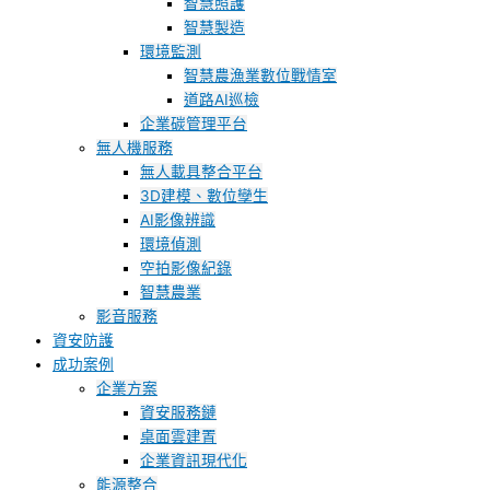
智慧照護
智慧製造
環境監測
智慧農漁業數位戰情室
道路AI巡檢
企業碳管理平台
無人機服務
無人載具整合平台
3D建模、數位孿生
AI影像辨識
環境偵測
空拍影像紀錄
智慧農業
影音服務
資安防護
成功案例
企業方案
資安服務鏈
桌面雲建置
企業資訊現代化
能源整合