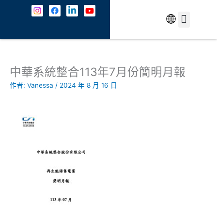
跳
至
主
中文
最新消息
解決方案
資安防護
成功案例
共契專區
關於我們
JOIN US
聯絡我們
要
內
容
中華系統整合113年7月份簡明月報
作者:
Vanessa
/
2024 年 8 月 16 日