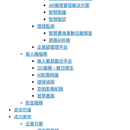
AR擴增實境解決方案
智慧照護
智慧製造
環境監測
智慧農漁業數位戰情室
道路AI巡檢
企業碳管理平台
無人機服務
無人載具整合平台
3D建模、數位孿生
AI影像辨識
環境偵測
空拍影像紀錄
智慧農業
影音服務
資安防護
成功案例
企業方案