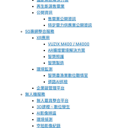
儲能系統解決方案
再生能源售電業
公開資訊
售電業公開資訊
特定電力供應業公開資訊
5G專網整合服務
XR應用
VUZIX M400 / M4000
AR擴增實境解決方案
智慧照護
智慧製造
環境監測
智慧農漁業數位戰情室
道路AI巡檢
企業碳管理平台
無人機服務
無人載具整合平台
3D建模、數位孿生
AI影像辨識
環境偵測
空拍影像紀錄