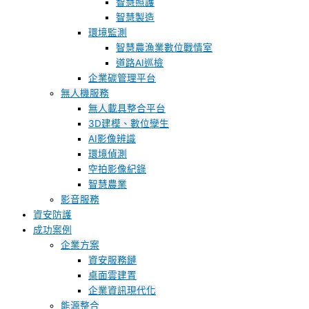
智慧照護
智慧製造
環境監測
智慧農漁業數位戰情室
道路AI巡檢
企業碳管理平台
無人機服務
無人載具整合平台
3D建模、數位孿生
AI影像辨識
環境偵測
空拍影像紀錄
智慧農業
影音服務
資安防護
成功案例
企業方案
資安服務鏈
桌面雲建置
企業資訊現代化
能源整合