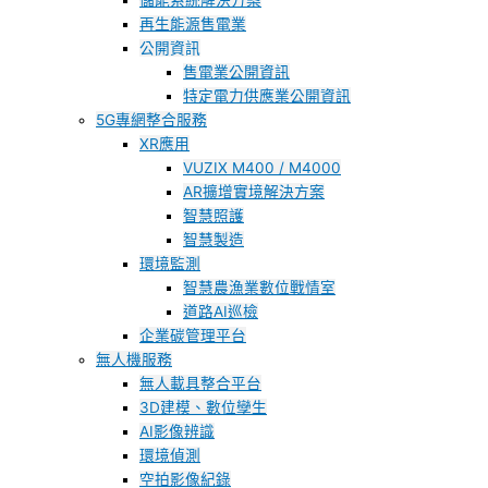
儲能系統解決方案
再生能源售電業
公開資訊
售電業公開資訊
特定電力供應業公開資訊
5G專網整合服務
XR應用
VUZIX M400 / M4000
AR擴增實境解決方案
智慧照護
智慧製造
環境監測
智慧農漁業數位戰情室
道路AI巡檢
企業碳管理平台
無人機服務
無人載具整合平台
3D建模、數位孿生
AI影像辨識
環境偵測
空拍影像紀錄