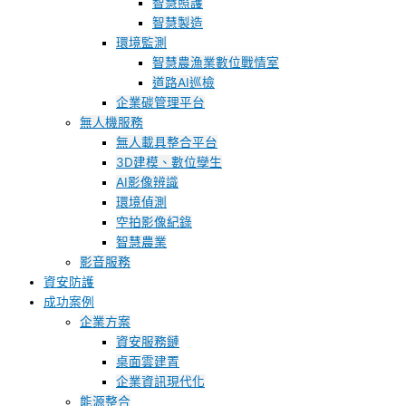
智慧照護
智慧製造
環境監測
智慧農漁業數位戰情室
道路AI巡檢
企業碳管理平台
無人機服務
無人載具整合平台
3D建模、數位孿生
AI影像辨識
環境偵測
空拍影像紀錄
智慧農業
影音服務
資安防護
成功案例
企業方案
資安服務鏈
桌面雲建置
企業資訊現代化
能源整合