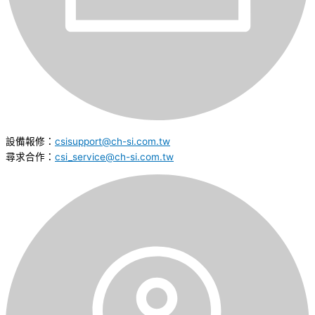
設備報修：
csisupport@ch-si.com.tw
尋求合作：
csi_service@ch-si.com.tw