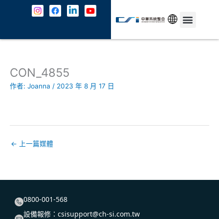
跳
至
主
中文
最新消息
解決方案
資安防護
成功案例
共契專區
關於我們
JOIN US
聯絡我們
要
內
容
CON_4855
作者:
Joanna
/
2023 年 8 月 17 日
←
上一篇媒體
0800-001-568
設備報修：
csisupport@ch-si.com.tw