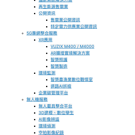
儲能系統解決方案
再生能源售電業
公開資訊
售電業公開資訊
特定電力供應業公開資訊
5G專網整合服務
XR應用
VUZIX M400 / M4000
AR擴增實境解決方案
智慧照護
智慧製造
環境監測
智慧農漁業數位戰情室
道路AI巡檢
企業碳管理平台
無人機服務
無人載具整合平台
3D建模、數位孿生
AI影像辨識
環境偵測
空拍影像紀錄