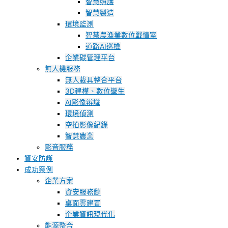
智慧照護
智慧製造
環境監測
智慧農漁業數位戰情室
道路AI巡檢
企業碳管理平台
無人機服務
無人載具整合平台
3D建模、數位孿生
AI影像辨識
環境偵測
空拍影像紀錄
智慧農業
影音服務
資安防護
成功案例
企業方案
資安服務鏈
桌面雲建置
企業資訊現代化
能源整合