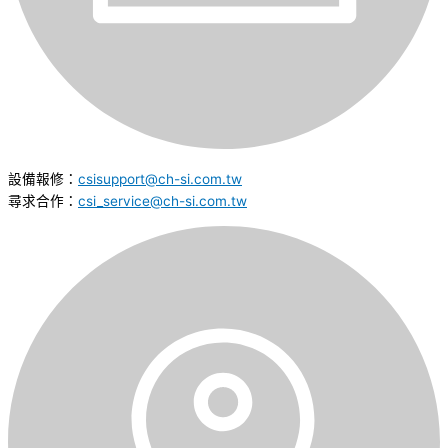
設備報修：
csisupport@ch-si.com.tw
尋求合作：
csi_service@ch-si.com.tw