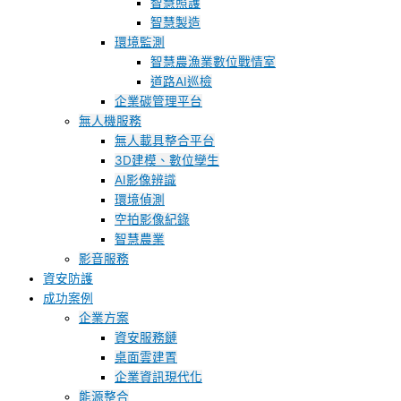
智慧照護
智慧製造
環境監測
智慧農漁業數位戰情室
道路AI巡檢
企業碳管理平台
無人機服務
無人載具整合平台
3D建模、數位孿生
AI影像辨識
環境偵測
空拍影像紀錄
智慧農業
影音服務
資安防護
成功案例
企業方案
資安服務鏈
桌面雲建置
企業資訊現代化
能源整合