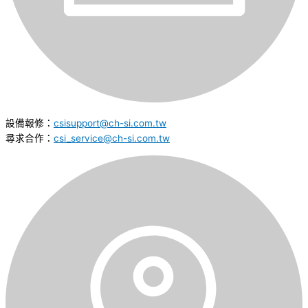
設備報修：
csisupport@ch-si.com.tw
尋求合作：
csi_service@ch-si.com.tw