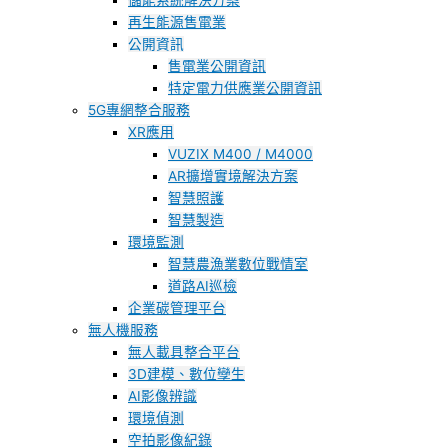
儲能系統解決方案
再生能源售電業
公開資訊
售電業公開資訊
特定電力供應業公開資訊
5G專網整合服務
XR應用
VUZIX M400 / M4000
AR擴增實境解決方案
智慧照護
智慧製造
環境監測
智慧農漁業數位戰情室
道路AI巡檢
企業碳管理平台
無人機服務
無人載具整合平台
3D建模、數位孿生
AI影像辨識
環境偵測
空拍影像紀錄