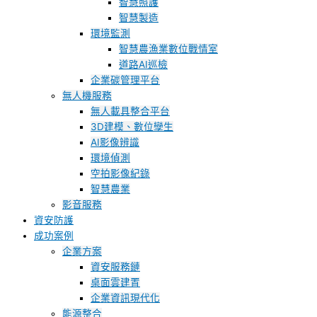
智慧照護
智慧製造
環境監測
智慧農漁業數位戰情室
道路AI巡檢
企業碳管理平台
無人機服務
無人載具整合平台
3D建模、數位孿生
AI影像辨識
環境偵測
空拍影像紀錄
智慧農業
影音服務
資安防護
成功案例
企業方案
資安服務鏈
桌面雲建置
企業資訊現代化
能源整合