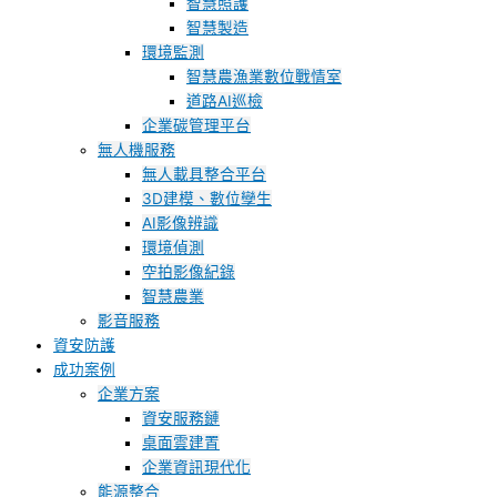
智慧照護
智慧製造
環境監測
智慧農漁業數位戰情室
道路AI巡檢
企業碳管理平台
無人機服務
無人載具整合平台
3D建模、數位孿生
AI影像辨識
環境偵測
空拍影像紀錄
智慧農業
影音服務
資安防護
成功案例
企業方案
資安服務鏈
桌面雲建置
企業資訊現代化
能源整合