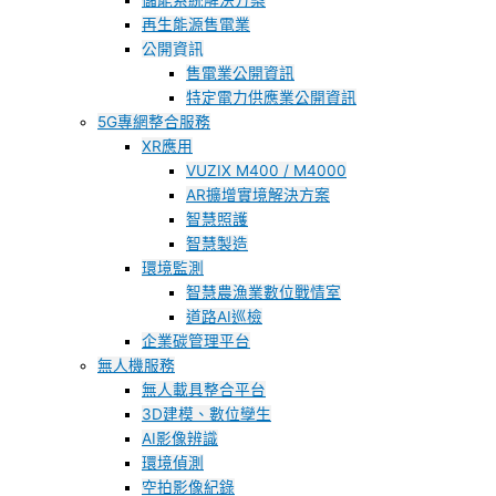
儲能系統解決方案
再生能源售電業
公開資訊
售電業公開資訊
特定電力供應業公開資訊
5G專網整合服務
XR應用
VUZIX M400 / M4000
AR擴增實境解決方案
智慧照護
智慧製造
環境監測
智慧農漁業數位戰情室
道路AI巡檢
企業碳管理平台
無人機服務
無人載具整合平台
3D建模、數位孿生
AI影像辨識
環境偵測
空拍影像紀錄