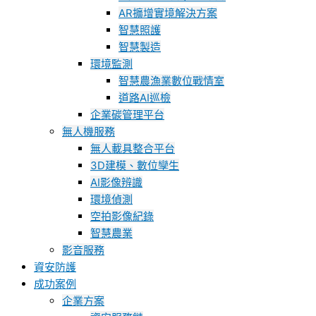
AR擴增實境解決方案
智慧照護
智慧製造
環境監測
智慧農漁業數位戰情室
道路AI巡檢
企業碳管理平台
無人機服務
無人載具整合平台
3D建模、數位孿生
AI影像辨識
環境偵測
空拍影像紀錄
智慧農業
影音服務
資安防護
成功案例
企業方案