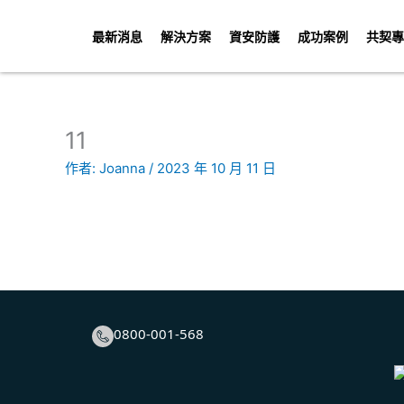
跳
至
最新消息
解決方案
資安防護
成功案例
共契專
主
要
內
容
11
作者:
Joanna
/
2023 年 10 月 11 日
0800-001-568