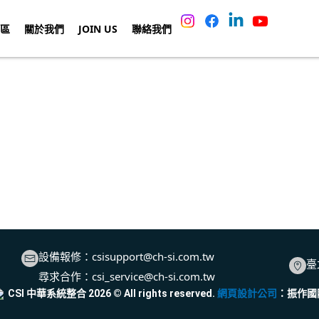
區
關於我們
JOIN US
聯絡我們
設備報修：
csisupport@ch-si.com.tw
臺
尋求合作：
csi_service@ch-si.com.tw
CSI 中華系統整合
2026
© All rights reserved.
網頁設計公司
：振作國