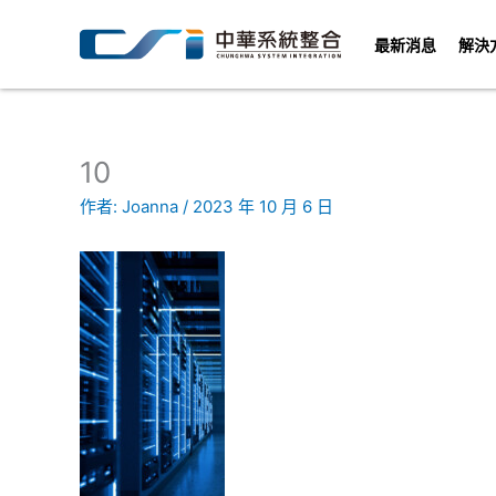
跳
至
最新消息
解決
主
要
內
容
10
作者:
Joanna
/
2023 年 10 月 6 日