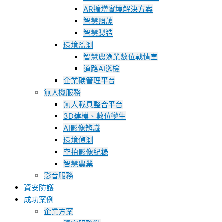
AR擴增實境解決方案
智慧照護
智慧製造
環境監測
智慧農漁業數位戰情室
道路AI巡檢
企業碳管理平台
無人機服務
無人載具整合平台
3D建模、數位孿生
AI影像辨識
環境偵測
空拍影像紀錄
智慧農業
影音服務
資安防護
成功案例
企業方案