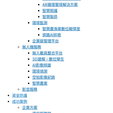
AR擴增實境解決方案
智慧照護
智慧製造
環境監測
智慧農漁業數位戰情室
道路AI巡檢
企業碳管理平台
無人機服務
無人載具整合平台
3D建模、數位孿生
AI影像辨識
環境偵測
空拍影像紀錄
智慧農業
影音服務
資安防護
成功案例
企業方案