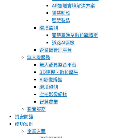
AR擴增實境解決方案
智慧照護
智慧製造
環境監測
智慧農漁業數位戰情室
道路AI巡檢
企業碳管理平台
無人機服務
無人載具整合平台
3D建模、數位孿生
AI影像辨識
環境偵測
空拍影像紀錄
智慧農業
影音服務
資安防護
成功案例
企業方案