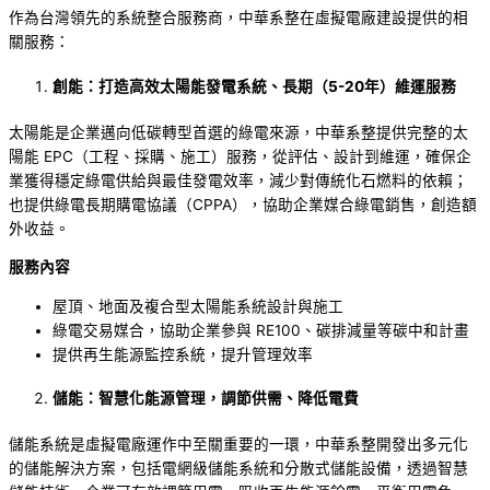
作為台灣領先的系統整合服務商，中華系整在虛擬電廠建設提供的相
關服務：
創能：打造高效太陽能發電系統、長期
（
5-20年
）
維運服務
太陽能是企業邁向低碳轉型首選的綠電來源，中華系整提供完整的太
陽能 EPC（工程、採購、施工）服務，從評估、設計到維運，確保企
業獲得穩定綠電供給與最佳發電效率，減少對傳統化石燃料的依賴；
也提供綠電長期購電協議（CPPA），協助企業媒合綠電銷售，創造額
外收益。
服務內容
屋頂、地面及複合型太陽能系統設計與施工
綠電交易媒合，協助企業參與 RE100、碳排減量等碳中和計畫
提供再生能源監控系統，提升管理效率
儲能：智慧化能源管理，調節供需、降低電費
儲能系統是虛擬電廠運作中至關重要的一環，中華系整開發出多元化
的儲能解決方案，包括電網級儲能系統和分散式儲能設備，透過智慧