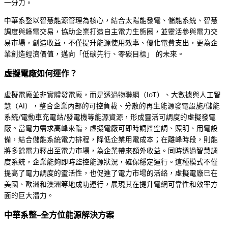
一分力。
中華系整以智慧能源管理為核心，結合太陽能發電、儲能系統、智慧
調度與綠電交易，協助企業打造自主電力生態圈，並靈活參與電力交
易市場，創造收益，不僅提升能源使用效率、優化電費支出，更為企
業創造經濟價值，邁向「低碳先行、零碳目標」 的未來。
虛擬電廠如何運作？
虛擬電廠並非實體發電廠，而是透過物聯網（IoT）、大數據與人工智
慧（AI），整合企業內部的可控負載、分散的再生能源發電設施/儲能
系統/電動車充電站/發電機等能源資源，形成靈活可調度的虛擬發電
廠。當電力需求高峰來臨，虛擬電廠可即時調控空調、照明、用電設
備，結合儲能系統電力排程，降低企業用電成本；在離峰時段，則能
將多餘電力釋出至電力市場，為企業帶來額外收益。同時透過智慧調
度系統，企業能夠即時監控能源狀況，確保穩定運行。這種模式不僅
提高了電力調度的靈活性，也促進了電力市場的活絡，虛擬電廠已在
美國、歐洲和澳洲等地成功運行，展現其在提升電網可靠性和效率方
面的巨大潛力。
中華系整
–
全方位能源解決方案