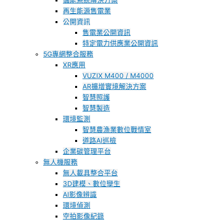
儲能系統解決方案
再生能源售電業
公開資訊
售電業公開資訊
特定電力供應業公開資訊
5G專網整合服務
XR應用
VUZIX M400 / M4000
AR擴增實境解決方案
智慧照護
智慧製造
環境監測
智慧農漁業數位戰情室
道路AI巡檢
企業碳管理平台
無人機服務
無人載具整合平台
3D建模、數位孿生
AI影像辨識
環境偵測
空拍影像紀錄