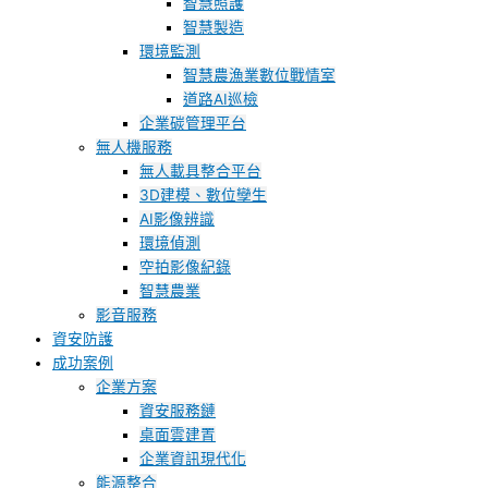
智慧照護
智慧製造
環境監測
智慧農漁業數位戰情室
道路AI巡檢
企業碳管理平台
無人機服務
無人載具整合平台
3D建模、數位孿生
AI影像辨識
環境偵測
空拍影像紀錄
智慧農業
影音服務
資安防護
成功案例
企業方案
資安服務鏈
桌面雲建置
企業資訊現代化
能源整合