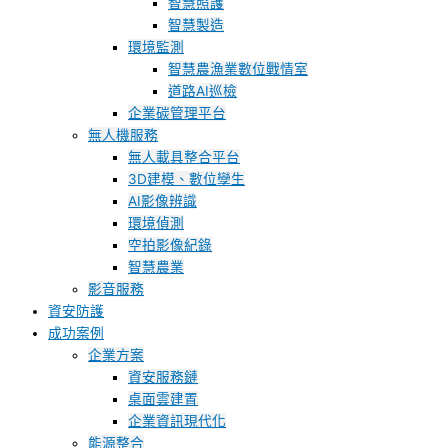
智慧照護
智慧製造
環境監測
智慧農漁業數位戰情室
道路AI巡檢
企業碳管理平台
無人機服務
無人載具整合平台
3D建模、數位孿生
AI影像辨識
環境偵測
空拍影像紀錄
智慧農業
影音服務
資安防護
成功案例
企業方案
資安服務鏈
桌面雲建置
企業資訊現代化
能源整合