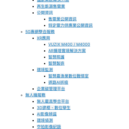
儲能系統解決方案
再生能源售電業
公開資訊
售電業公開資訊
特定電力供應業公開資訊
5G專網整合服務
XR應用
VUZIX M400 / M4000
AR擴增實境解決方案
智慧照護
智慧製造
環境監測
智慧農漁業數位戰情室
道路AI巡檢
企業碳管理平台
無人機服務
無人載具整合平台
3D建模、數位孿生
AI影像辨識
環境偵測
空拍影像紀錄