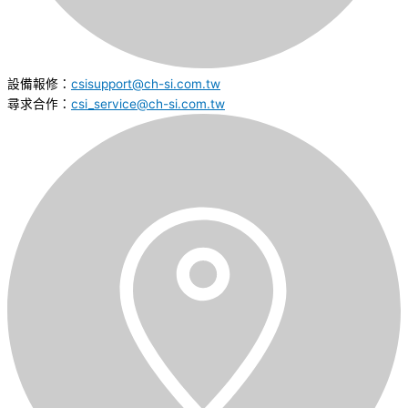
設備報修：
csisupport@ch-si.com.tw
尋求合作：
csi_service@ch-si.com.tw