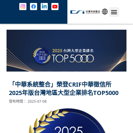
跳
至
主
中文
最新消息
解決方案
資安防護
成功案例
共契專區
關於我們
JOIN US
聯絡我們
要
內
容
「中華系統整合」榮登CRIF中華徵信所
2025年版台灣地區大型企業排名TOP5000
發布時間：
2025-07-08