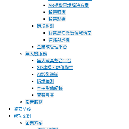
AR擴增實境解決方案
智慧照護
智慧製造
環境監測
智慧農漁業數位戰情室
道路AI巡檢
企業碳管理平台
無人機服務
無人載具整合平台
3D建模、數位孿生
AI影像辨識
環境偵測
空拍影像紀錄
智慧農業
影音服務
資安防護
成功案例
企業方案