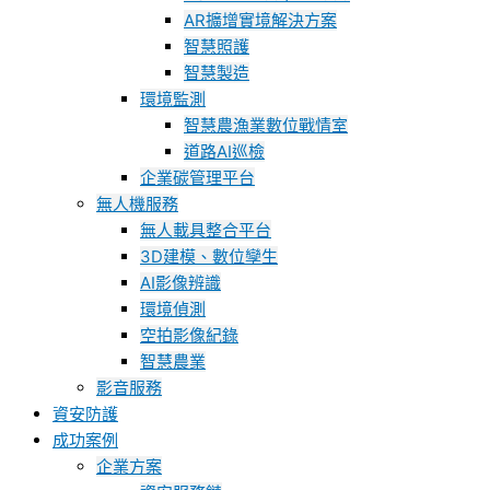
AR擴增實境解決方案
智慧照護
智慧製造
環境監測
智慧農漁業數位戰情室
道路AI巡檢
企業碳管理平台
無人機服務
無人載具整合平台
3D建模、數位孿生
AI影像辨識
環境偵測
空拍影像紀錄
智慧農業
影音服務
資安防護
成功案例
企業方案