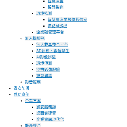
智慧照護
智慧製造
環境監測
智慧農漁業數位戰情室
道路AI巡檢
企業碳管理平台
無人機服務
無人載具整合平台
3D建模、數位孿生
AI影像辨識
環境偵測
空拍影像紀錄
智慧農業
影音服務
資安防護
成功案例
企業方案
資安服務鏈
桌面雲建置
企業資訊現代化
能源整合