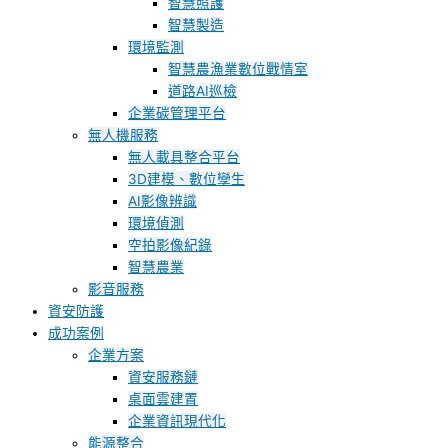
智慧照護
智慧製造
環境監測
智慧農漁業數位戰情室
道路AI巡檢
企業碳管理平台
無人機服務
無人載具整合平台
3D建模、數位孿生
AI影像辨識
環境偵測
空拍影像紀錄
智慧農業
影音服務
資安防護
成功案例
企業方案
資安服務鏈
桌面雲建置
企業資訊現代化
能源整合