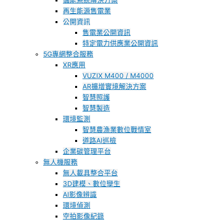
儲能系統解決方案
再生能源售電業
公開資訊
售電業公開資訊
特定電力供應業公開資訊
5G專網整合服務
XR應用
VUZIX M400 / M4000
AR擴增實境解決方案
智慧照護
智慧製造
環境監測
智慧農漁業數位戰情室
道路AI巡檢
企業碳管理平台
無人機服務
無人載具整合平台
3D建模、數位孿生
AI影像辨識
環境偵測
空拍影像紀錄