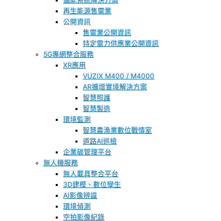
儲能系統解決方案
再生能源售電業
公開資訊
售電業公開資訊
特定電力供應業公開資訊
5G專網整合服務
XR應用
VUZIX M400 / M4000
AR擴增實境解決方案
智慧照護
智慧製造
環境監測
智慧農漁業數位戰情室
道路AI巡檢
企業碳管理平台
無人機服務
無人載具整合平台
3D建模、數位孿生
AI影像辨識
環境偵測
空拍影像紀錄