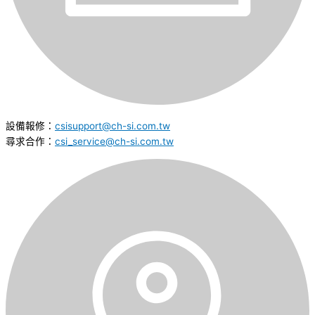
設備報修：
csisupport@ch-si.com.tw
尋求合作：
csi_service@ch-si.com.tw