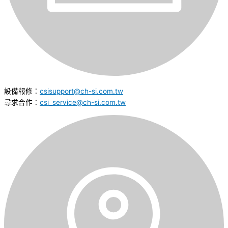
設備報修：
csisupport@ch-si.com.tw
尋求合作：
csi_service@ch-si.com.tw