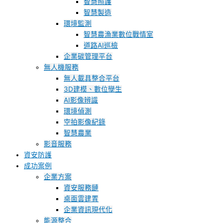
智慧照護
智慧製造
環境監測
智慧農漁業數位戰情室
道路AI巡檢
企業碳管理平台
無人機服務
無人載具整合平台
3D建模、數位孿生
AI影像辨識
環境偵測
空拍影像紀錄
智慧農業
影音服務
資安防護
成功案例
企業方案
資安服務鏈
桌面雲建置
企業資訊現代化
能源整合