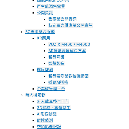
儲能系統解決方案
再生能源售電業
公開資訊
售電業公開資訊
特定電力供應業公開資訊
5G專網整合服務
XR應用
VUZIX M400 / M4000
AR擴增實境解決方案
智慧照護
智慧製造
環境監測
智慧農漁業數位戰情室
道路AI巡檢
企業碳管理平台
無人機服務
無人載具整合平台
3D建模、數位孿生
AI影像辨識
環境偵測
空拍影像紀錄