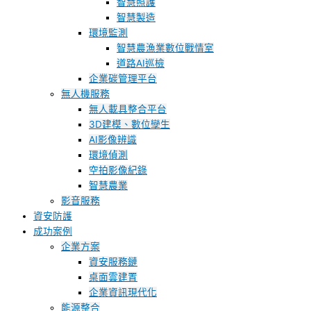
智慧照護
智慧製造
環境監測
智慧農漁業數位戰情室
道路AI巡檢
企業碳管理平台
無人機服務
無人載具整合平台
3D建模、數位孿生
AI影像辨識
環境偵測
空拍影像紀錄
智慧農業
影音服務
資安防護
成功案例
企業方案
資安服務鏈
桌面雲建置
企業資訊現代化
能源整合