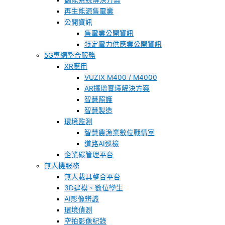
儲能系統解決方案
再生能源售電業
公開資訊
售電業公開資訊
特定電力供應業公開資訊
5G專網整合服務
XR應用
VUZIX M400 / M4000
AR擴增實境解決方案
智慧照護
智慧製造
環境監測
智慧農漁業數位戰情室
道路AI巡檢
企業碳管理平台
無人機服務
無人載具整合平台
3D建模、數位孿生
AI影像辨識
環境偵測
空拍影像紀錄