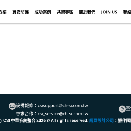
方案
資安防護
成功案例
共契專區
關於我們
JOIN US
聯
設備報修：
csisupport@ch-si.com.tw
臺
尋求合作：
csi_service@ch-si.com.tw
CSI 中華系統整合
2026
© All rights reserved.
網頁設計公司
：振作國