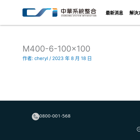
跳
至
最新消息
解決
主
要
內
容
M400-6-100×100
作者:
cheryl
/
2023 年 8 月 18 日
0800-001-568