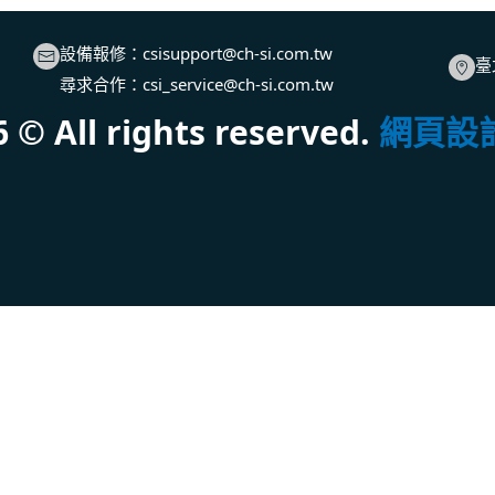
設備報修：
csisupport@ch-si.com.tw
臺
尋求合作：
csi_service@ch-si.com.tw
6
© All rights reserved.
網頁設