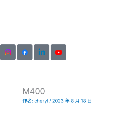
跳
至
主
要
內
容
M400
作者:
cheryl
/
2023 年 8 月 18 日