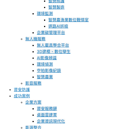
智慧照護
智慧製造
環境監測
智慧農漁業數位戰情室
道路AI巡檢
企業碳管理平台
無人機服務
無人載具整合平台
3D建模、數位孿生
AI影像辨識
環境偵測
空拍影像紀錄
智慧農業
影音服務
資安防護
成功案例
企業方案
資安服務鏈
桌面雲建置
企業資訊現代化
能源整合