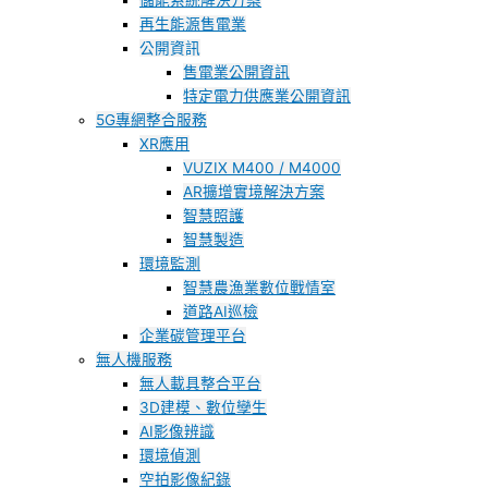
儲能系統解決方案
再生能源售電業
公開資訊
售電業公開資訊
特定電力供應業公開資訊
5G專網整合服務
XR應用
VUZIX M400 / M4000
AR擴增實境解決方案
智慧照護
智慧製造
環境監測
智慧農漁業數位戰情室
道路AI巡檢
企業碳管理平台
無人機服務
無人載具整合平台
3D建模、數位孿生
AI影像辨識
環境偵測
空拍影像紀錄