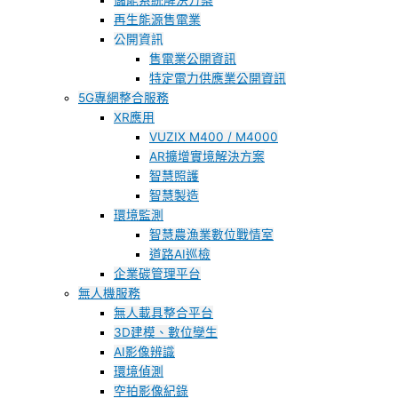
儲能系統解決方案
再生能源售電業
公開資訊
售電業公開資訊
特定電力供應業公開資訊
5G專網整合服務
XR應用
VUZIX M400 / M4000
AR擴增實境解決方案
智慧照護
智慧製造
環境監測
智慧農漁業數位戰情室
道路AI巡檢
企業碳管理平台
無人機服務
無人載具整合平台
3D建模、數位孿生
AI影像辨識
環境偵測
空拍影像紀錄