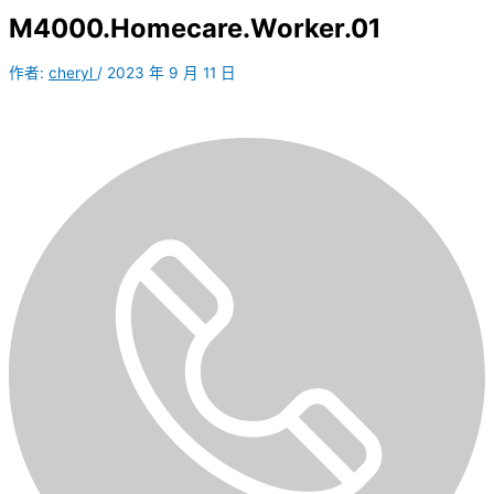
M4000.Homecare.Worker.01
作者:
cheryl
/
2023 年 9 月 11 日