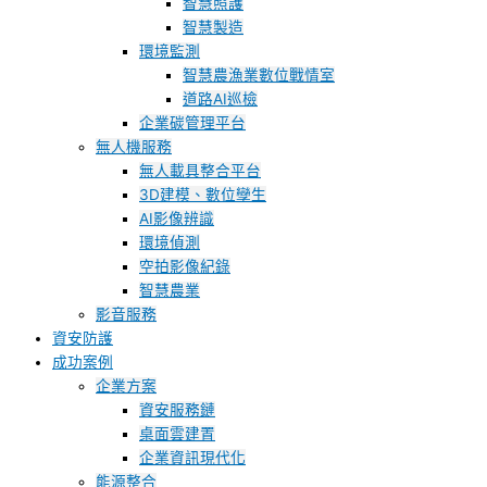
智慧照護
智慧製造
環境監測
智慧農漁業數位戰情室
道路AI巡檢
企業碳管理平台
無人機服務
無人載具整合平台
3D建模、數位孿生
AI影像辨識
環境偵測
空拍影像紀錄
智慧農業
影音服務
資安防護
成功案例
企業方案
資安服務鏈
桌面雲建置
企業資訊現代化
能源整合