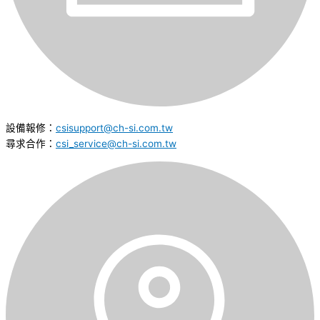
設備報修：
csisupport@ch-si.com.tw
尋求合作：
csi_service@ch-si.com.tw