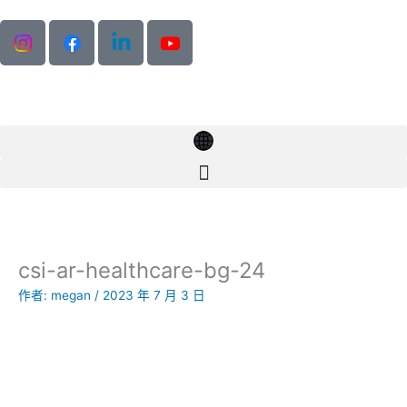
跳
至
主
要
內
容
csi-ar-healthcare-bg-24
作者:
megan
/
2023 年 7 月 3 日