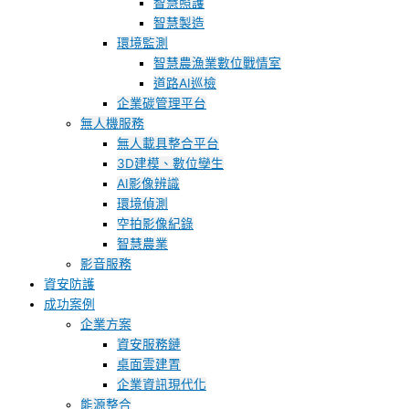
智慧照護
智慧製造
環境監測
智慧農漁業數位戰情室
道路AI巡檢
企業碳管理平台
無人機服務
無人載具整合平台
3D建模、數位孿生
AI影像辨識
環境偵測
空拍影像紀錄
智慧農業
影音服務
資安防護
成功案例
企業方案
資安服務鏈
桌面雲建置
企業資訊現代化
能源整合