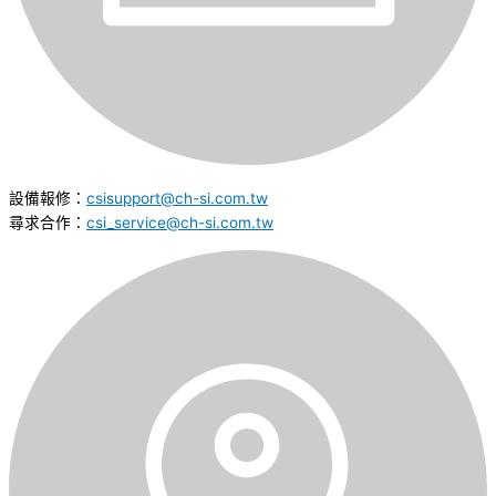
設備報修：
csisupport@ch-si.com.tw
尋求合作：
csi_service@ch-si.com.tw