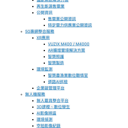
儲能系統解決方案
再生能源售電業
公開資訊
售電業公開資訊
特定電力供應業公開資訊
5G專網整合服務
XR應用
VUZIX M400 / M4000
AR擴增實境解決方案
智慧照護
智慧製造
環境監測
智慧農漁業數位戰情室
道路AI巡檢
企業碳管理平台
無人機服務
無人載具整合平台
3D建模、數位孿生
AI影像辨識
環境偵測
空拍影像紀錄