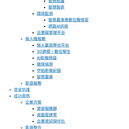
智慧照護
智慧製造
環境監測
智慧農漁業數位戰情室
道路AI巡檢
企業碳管理平台
無人機服務
無人載具整合平台
3D建模、數位孿生
AI影像辨識
環境偵測
空拍影像紀錄
智慧農業
影音服務
資安防護
成功案例
企業方案
資安服務鏈
桌面雲建置
企業資訊現代化
能源整合