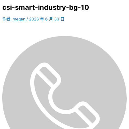
csi-smart-industry-bg-10
作者:
megan
/
2023 年 6 月 30 日