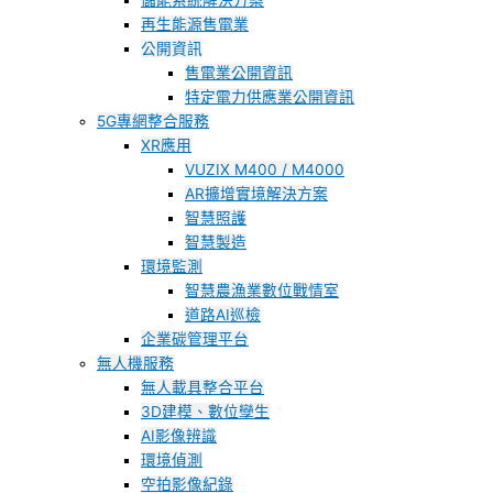
儲能系統解決方案
再生能源售電業
公開資訊
售電業公開資訊
特定電力供應業公開資訊
5G專網整合服務
XR應用
VUZIX M400 / M4000
AR擴增實境解決方案
智慧照護
智慧製造
環境監測
智慧農漁業數位戰情室
道路AI巡檢
企業碳管理平台
無人機服務
無人載具整合平台
3D建模、數位孿生
AI影像辨識
環境偵測
空拍影像紀錄