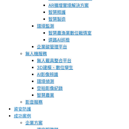
AR擴增實境解決方案
智慧照護
智慧製造
環境監測
智慧農漁業數位戰情室
道路AI巡檢
企業碳管理平台
無人機服務
無人載具整合平台
3D建模、數位孿生
AI影像辨識
環境偵測
空拍影像紀錄
智慧農業
影音服務
資安防護
成功案例
企業方案