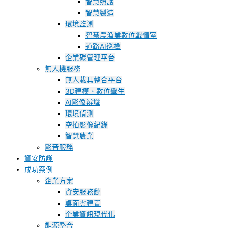
智慧照護
智慧製造
環境監測
智慧農漁業數位戰情室
道路AI巡檢
企業碳管理平台
無人機服務
無人載具整合平台
3D建模、數位孿生
AI影像辨識
環境偵測
空拍影像紀錄
智慧農業
影音服務
資安防護
成功案例
企業方案
資安服務鏈
桌面雲建置
企業資訊現代化
能源整合