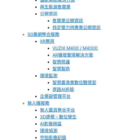
儲能系統解決方案
再生能源售電業
公開資訊
售電業公開資訊
特定電力供應業公開資訊
5G專網整合服務
XR應用
VUZIX M400 / M4000
AR擴增實境解決方案
智慧照護
智慧製造
環境監測
智慧農漁業數位戰情室
道路AI巡檢
企業碳管理平台
無人機服務
無人載具整合平台
3D建模、數位孿生
AI影像辨識
環境偵測
空拍影像紀錄