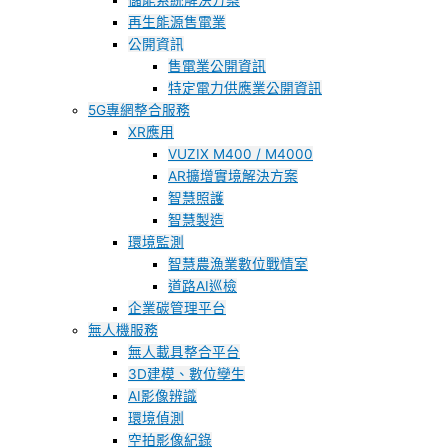
儲能系統解決方案
再生能源售電業
公開資訊
售電業公開資訊
特定電力供應業公開資訊
5G專網整合服務
XR應用
VUZIX M400 / M4000
AR擴增實境解決方案
智慧照護
智慧製造
環境監測
智慧農漁業數位戰情室
道路AI巡檢
企業碳管理平台
無人機服務
無人載具整合平台
3D建模、數位孿生
AI影像辨識
環境偵測
空拍影像紀錄