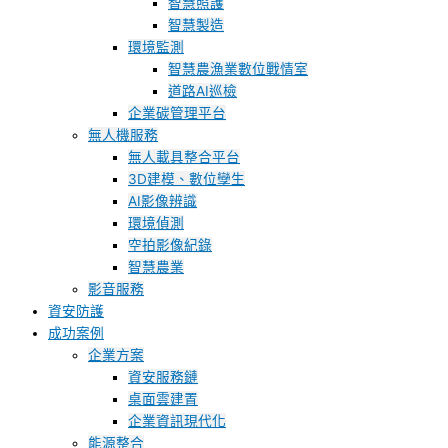
智慧照護
智慧製造
環境監測
智慧農漁業數位戰情室
道路AI巡檢
企業碳管理平台
無人機服務
無人載具整合平台
3D建模、數位孿生
AI影像辨識
環境偵測
空拍影像紀錄
智慧農業
影音服務
資安防護
成功案例
企業方案
資安服務鏈
桌面雲建置
企業資訊現代化
能源整合