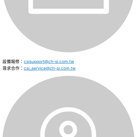
設備報修：
csisupport@ch-si.com.tw
尋求合作：
csi_service@ch-si.com.tw