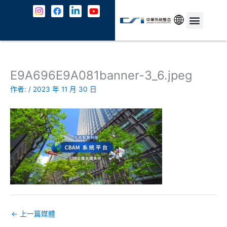
跳
至
主
中文
最新消息
解決方案
資安防護
成功案例
共契專區
關於我們
JOIN US
聯絡我們
要
內
容
E9A696E9A081banner-3_6.jpeg
作者:
/
2023 年 11 月 30 日
←
上一篇媒體