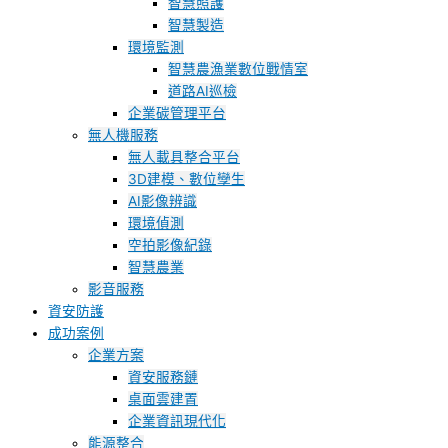
智慧照護
智慧製造
環境監測
智慧農漁業數位戰情室
道路AI巡檢
企業碳管理平台
無人機服務
無人載具整合平台
3D建模、數位孿生
AI影像辨識
環境偵測
空拍影像紀錄
智慧農業
影音服務
資安防護
成功案例
企業方案
資安服務鏈
桌面雲建置
企業資訊現代化
能源整合