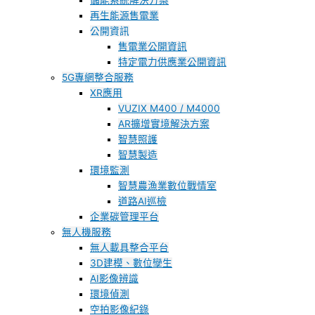
儲能系統解決方案
再生能源售電業
公開資訊
售電業公開資訊
特定電力供應業公開資訊
5G專網整合服務
XR應用
VUZIX M400 / M4000
AR擴增實境解決方案
智慧照護
智慧製造
環境監測
智慧農漁業數位戰情室
道路AI巡檢
企業碳管理平台
無人機服務
無人載具整合平台
3D建模、數位孿生
AI影像辨識
環境偵測
空拍影像紀錄