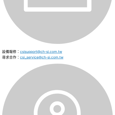
設備報修：
csisupport@ch-si.com.tw
尋求合作：
csi_service@ch-si.com.tw