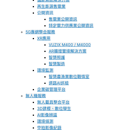
儲能系統解決方案
再生能源售電業
公開資訊
售電業公開資訊
特定電力供應業公開資訊
5G專網整合服務
XR應用
VUZIX M400 / M4000
AR擴增實境解決方案
智慧照護
智慧製造
環境監測
智慧農漁業數位戰情室
道路AI巡檢
企業碳管理平台
無人機服務
無人載具整合平台
3D建模、數位孿生
AI影像辨識
環境偵測
空拍影像紀錄