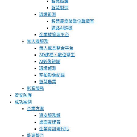
智慧照護
智慧製造
環境監測
智慧農漁業數位戰情室
道路AI巡檢
企業碳管理平台
無人機服務
無人載具整合平台
3D建模、數位孿生
AI影像辨識
環境偵測
空拍影像紀錄
智慧農業
影音服務
資安防護
成功案例
企業方案
資安服務鏈
桌面雲建置
企業資訊現代化
能源整合