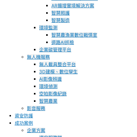
AR擴增實境解決方案
智慧照護
智慧製造
環境監測
智慧農漁業數位戰情室
道路AI巡檢
企業碳管理平台
無人機服務
無人載具整合平台
3D建模、數位孿生
AI影像辨識
環境偵測
空拍影像紀錄
智慧農業
影音服務
資安防護
成功案例
企業方案