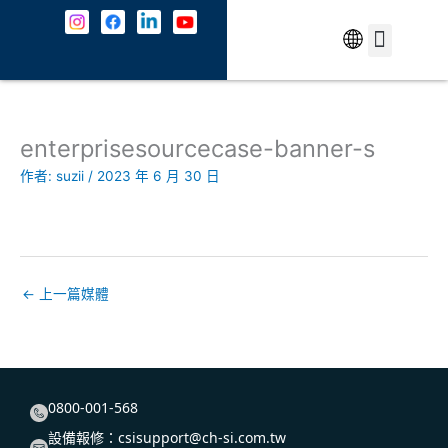
跳
至
主
中文
最新消息
解決方案
資安防護
成功案例
共契專區
關於我們
JOIN US
聯絡我們
要
內
容
enterprisesourcecase-banner-s
作者:
suzii
/
2023 年 6 月 30 日
←
上一篇媒體
0800-001-568
設備報修：
csisupport@ch-si.com.tw