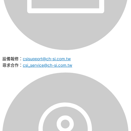
設備報修：
csisupport@ch-si.com.tw
尋求合作：
csi_service@ch-si.com.tw