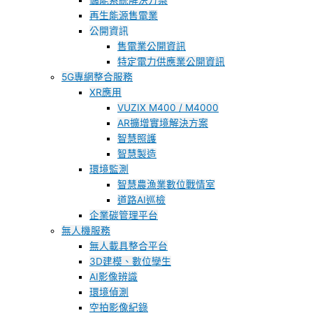
儲能系統解決方案
再生能源售電業
公開資訊
售電業公開資訊
特定電力供應業公開資訊
5G專網整合服務
XR應用
VUZIX M400 / M4000
AR擴增實境解決方案
智慧照護
智慧製造
環境監測
智慧農漁業數位戰情室
道路AI巡檢
企業碳管理平台
無人機服務
無人載具整合平台
3D建模、數位孿生
AI影像辨識
環境偵測
空拍影像紀錄