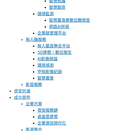
智慧照護
智慧製造
環境監測
智慧農漁業數位戰情室
道路AI巡檢
企業碳管理平台
無人機服務
無人載具整合平台
3D建模、數位孿生
AI影像辨識
環境偵測
空拍影像紀錄
智慧農業
影音服務
資安防護
成功案例
企業方案
資安服務鏈
桌面雲建置
企業資訊現代化
能源整合