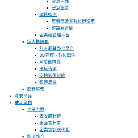
智慧照護
智慧製造
環境監測
智慧農漁業數位戰情室
道路AI巡檢
企業碳管理平台
無人機服務
無人載具整合平台
3D建模、數位孿生
AI影像辨識
環境偵測
空拍影像紀錄
智慧農業
影音服務
資安防護
成功案例
企業方案
資安服務鏈
桌面雲建置
企業資訊現代化
能源整合