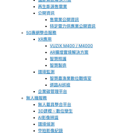
儲能系統解決方案
再生能源售電業
公開資訊
售電業公開資訊
特定電力供應業公開資訊
5G專網整合服務
XR應用
VUZIX M400 / M4000
AR擴增實境解決方案
智慧照護
智慧製造
環境監測
智慧農漁業數位戰情室
道路AI巡檢
企業碳管理平台
無人機服務
無人載具整合平台
3D建模、數位孿生
AI影像辨識
環境偵測
空拍影像紀錄