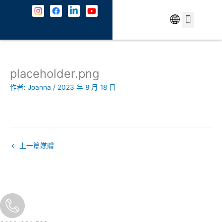
跳
至
主
中文
最新消息
解決方案
資安防護
成功案例
共契專區
關於我們
JOIN US
聯絡我們
要
內
容
placeholder.png
作者:
Joanna
/
2023 年 8 月 18 日
←
上一篇媒體