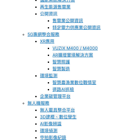
儲能系統解決方案
再生能源售電業
公開資訊
售電業公開資訊
特定電力供應業公開資訊
5G專網整合服務
XR應用
VUZIX M400 / M4000
AR擴增實境解決方案
智慧照護
智慧製造
環境監測
智慧農漁業數位戰情室
道路AI巡檢
企業碳管理平台
無人機服務
無人載具整合平台
3D建模、數位孿生
AI影像辨識
環境偵測
空拍影像紀錄