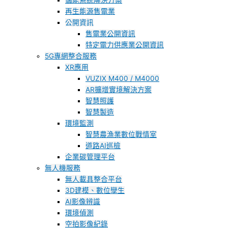
儲能系統解決方案
再生能源售電業
公開資訊
售電業公開資訊
特定電力供應業公開資訊
5G專網整合服務
XR應用
VUZIX M400 / M4000
AR擴增實境解決方案
智慧照護
智慧製造
環境監測
智慧農漁業數位戰情室
道路AI巡檢
企業碳管理平台
無人機服務
無人載具整合平台
3D建模、數位孿生
AI影像辨識
環境偵測
空拍影像紀錄