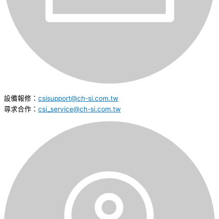
設備報修：
csisupport@ch-si.com.tw
尋求合作：
csi_service@ch-si.com.tw