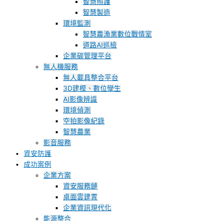
智慧照護
智慧製造
環境監測
智慧農漁業數位戰情室
道路AI巡檢
企業碳管理平台
無人機服務
無人載具整合平台
3D建模、數位孿生
AI影像辨識
環境偵測
空拍影像紀錄
智慧農業
影音服務
資安防護
成功案例
企業方案
資安服務鏈
桌面雲建置
企業資訊現代化
能源整合