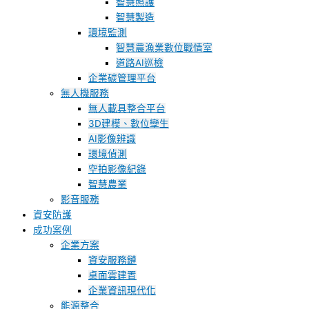
智慧照護
智慧製造
環境監測
智慧農漁業數位戰情室
道路AI巡檢
企業碳管理平台
無人機服務
無人載具整合平台
3D建模、數位孿生
AI影像辨識
環境偵測
空拍影像紀錄
智慧農業
影音服務
資安防護
成功案例
企業方案
資安服務鏈
桌面雲建置
企業資訊現代化
能源整合