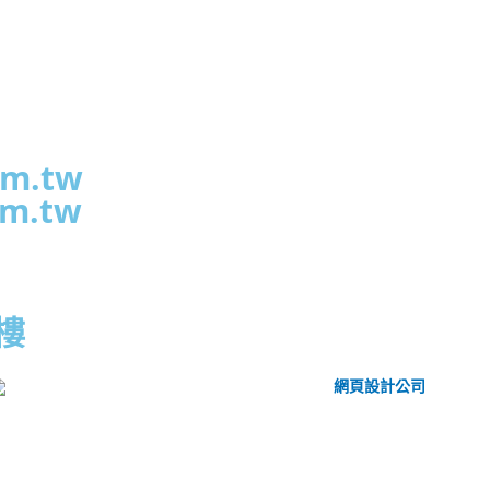
om.tw
om.tw
樓
CSI 中華系統整合
2026
© All rights reserved.
網頁設計公司
：振作國