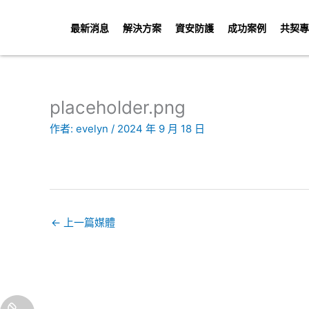
跳
至
最新消息
解決方案
資安防護
成功案例
共契專
主
要
內
容
placeholder.png
作者:
evelyn
/
2024 年 9 月 18 日
←
上一篇媒體