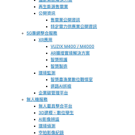
儲能系統解決方案
再生能源售電業
公開資訊
售電業公開資訊
特定電力供應業公開資訊
5G專網整合服務
XR應用
VUZIX M400 / M4000
AR擴增實境解決方案
智慧照護
智慧製造
環境監測
智慧農漁業數位戰情室
道路AI巡檢
企業碳管理平台
無人機服務
無人載具整合平台
3D建模、數位孿生
AI影像辨識
環境偵測
空拍影像紀錄