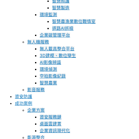
智慧照護
智慧製造
環境監測
智慧農漁業數位戰情室
道路AI巡檢
企業碳管理平台
無人機服務
無人載具整合平台
3D建模、數位孿生
AI影像辨識
環境偵測
空拍影像紀錄
智慧農業
影音服務
資安防護
成功案例
企業方案
資安服務鏈
桌面雲建置
企業資訊現代化
能源整合