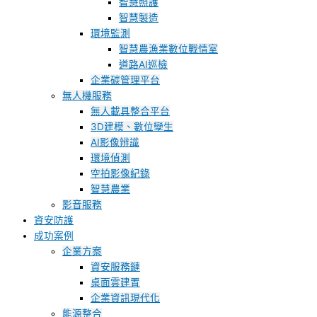
智慧照護
智慧製造
環境監測
智慧農漁業數位戰情室
道路AI巡檢
企業碳管理平台
無人機服務
無人載具整合平台
3D建模、數位孿生
AI影像辨識
環境偵測
空拍影像紀錄
智慧農業
影音服務
資安防護
成功案例
企業方案
資安服務鏈
桌面雲建置
企業資訊現代化
能源整合