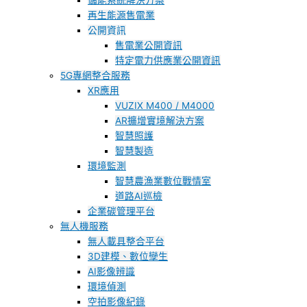
儲能系統解決方案
再生能源售電業
公開資訊
售電業公開資訊
特定電力供應業公開資訊
5G專網整合服務
XR應用
VUZIX M400 / M4000
AR擴增實境解決方案
智慧照護
智慧製造
環境監測
智慧農漁業數位戰情室
道路AI巡檢
企業碳管理平台
無人機服務
無人載具整合平台
3D建模、數位孿生
AI影像辨識
環境偵測
空拍影像紀錄