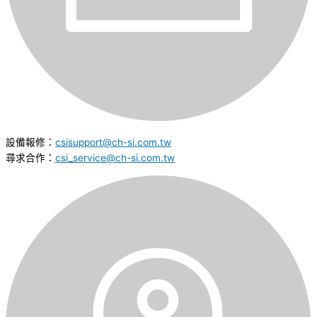
設備報修：
csisupport@ch-si.com.tw
尋求合作：
csi_service@ch-si.com.tw