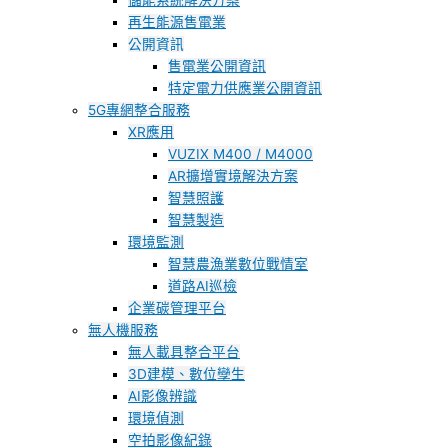
儲能系統解決方案
再生能源售電業
公開資訊
售電業公開資訊
特定電力供應業公開資訊
5G專網整合服務
XR應用
VUZIX M400 / M4000
AR擴增實境解決方案
智慧照護
智慧製造
環境監測
智慧農漁業數位戰情室
道路AI巡檢
企業碳管理平台
無人機服務
無人載具整合平台
3D建模、數位孿生
AI影像辨識
環境偵測
空拍影像紀錄