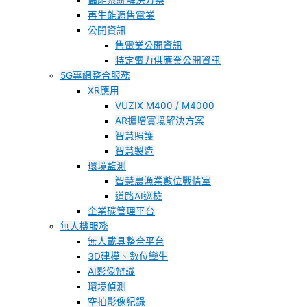
儲能系統解決方案
再生能源售電業
公開資訊
售電業公開資訊
特定電力供應業公開資訊
5G專網整合服務
XR應用
VUZIX M400 / M4000
AR擴增實境解決方案
智慧照護
智慧製造
環境監測
智慧農漁業數位戰情室
道路AI巡檢
企業碳管理平台
無人機服務
無人載具整合平台
3D建模、數位孿生
AI影像辨識
環境偵測
空拍影像紀錄