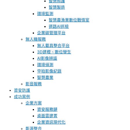
智慧照護
智慧製造
環境監測
智慧農漁業數位戰情室
道路AI巡檢
企業碳管理平台
無人機服務
無人載具整合平台
3D建模、數位孿生
AI影像辨識
環境偵測
空拍影像紀錄
智慧農業
影音服務
資安防護
成功案例
企業方案
資安服務鏈
桌面雲建置
企業資訊現代化
能源整合