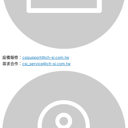
設備報修：
csisupport@ch-si.com.tw
尋求合作：
csi_service@ch-si.com.tw