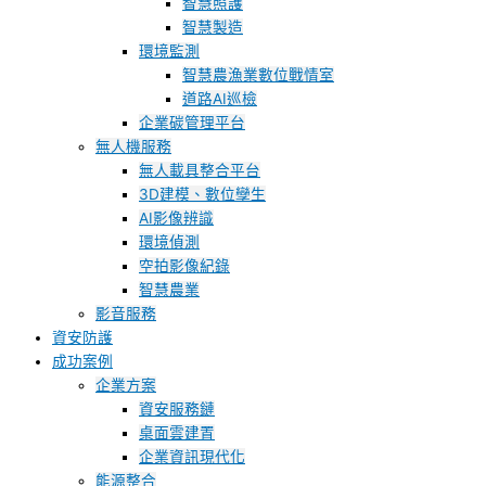
智慧照護
智慧製造
環境監測
智慧農漁業數位戰情室
道路AI巡檢
企業碳管理平台
無人機服務
無人載具整合平台
3D建模、數位孿生
AI影像辨識
環境偵測
空拍影像紀錄
智慧農業
影音服務
資安防護
成功案例
企業方案
資安服務鏈
桌面雲建置
企業資訊現代化
能源整合