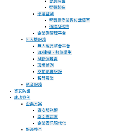
智慧照護
智慧製造
環境監測
智慧農漁業數位戰情室
道路AI巡檢
企業碳管理平台
無人機服務
無人載具整合平台
3D建模、數位孿生
AI影像辨識
環境偵測
空拍影像紀錄
智慧農業
影音服務
資安防護
成功案例
企業方案
資安服務鏈
桌面雲建置
企業資訊現代化
能源整合