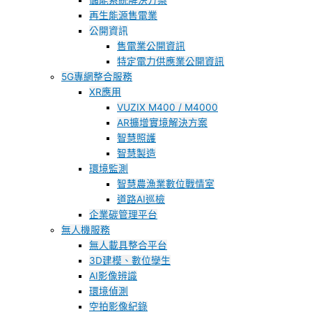
儲能系統解決方案
再生能源售電業
公開資訊
售電業公開資訊
特定電力供應業公開資訊
5G專網整合服務
XR應用
VUZIX M400 / M4000
AR擴增實境解決方案
智慧照護
智慧製造
環境監測
智慧農漁業數位戰情室
道路AI巡檢
企業碳管理平台
無人機服務
無人載具整合平台
3D建模、數位孿生
AI影像辨識
環境偵測
空拍影像紀錄