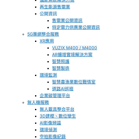
儲能系統解決方案
再生能源售電業
公開資訊
售電業公開資訊
特定電力供應業公開資訊
5G專網整合服務
XR應用
VUZIX M400 / M4000
AR擴增實境解決方案
智慧照護
智慧製造
環境監測
智慧農漁業數位戰情室
道路AI巡檢
企業碳管理平台
無人機服務
無人載具整合平台
3D建模、數位孿生
AI影像辨識
環境偵測
空拍影像紀錄