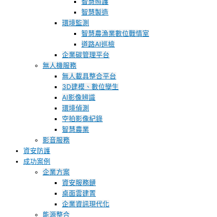
智慧照護
智慧製造
環境監測
智慧農漁業數位戰情室
道路AI巡檢
企業碳管理平台
無人機服務
無人載具整合平台
3D建模、數位孿生
AI影像辨識
環境偵測
空拍影像紀錄
智慧農業
影音服務
資安防護
成功案例
企業方案
資安服務鏈
桌面雲建置
企業資訊現代化
能源整合