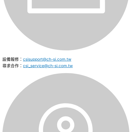
設備報修：
csisupport@ch-si.com.tw
尋求合作：
csi_service@ch-si.com.tw