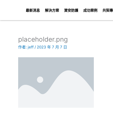
跳
至
最新消息
解決方案
資安防護
成功案例
共契專
主
要
內
容
placeholder.png
作者:
jeff
/
2023 年 7 月 7 日