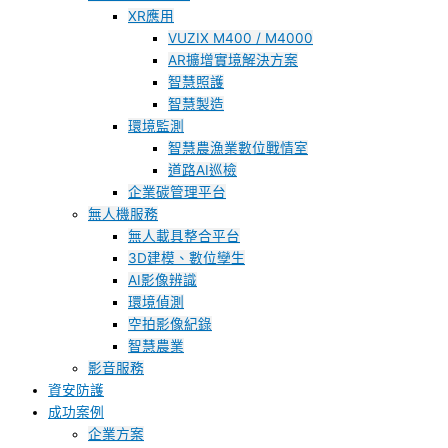
XR應用
VUZIX M400 / M4000
AR擴增實境解決方案
智慧照護
智慧製造
環境監測
智慧農漁業數位戰情室
道路AI巡檢
企業碳管理平台
無人機服務
無人載具整合平台
3D建模、數位孿生
AI影像辨識
環境偵測
空拍影像紀錄
智慧農業
影音服務
資安防護
成功案例
企業方案