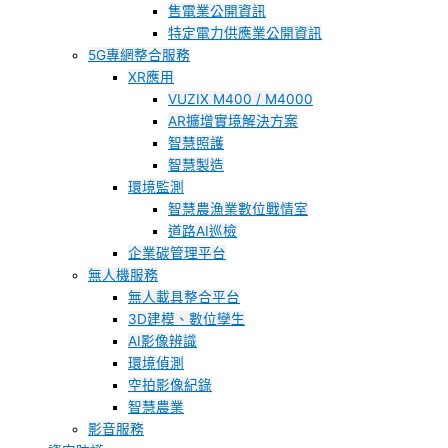
售電業公開資訊
特定電力供應業公開資訊
5G專網整合服務
XR應用
VUZIX M400 / M4000
AR擴增實境解決方案
智慧照護
智慧製造
環境監測
智慧農漁業數位戰情室
道路AI巡檢
企業碳管理平台
無人機服務
無人載具整合平台
3D建模、數位孿生
AI影像辨識
環境偵測
空拍影像紀錄
智慧農業
影音服務