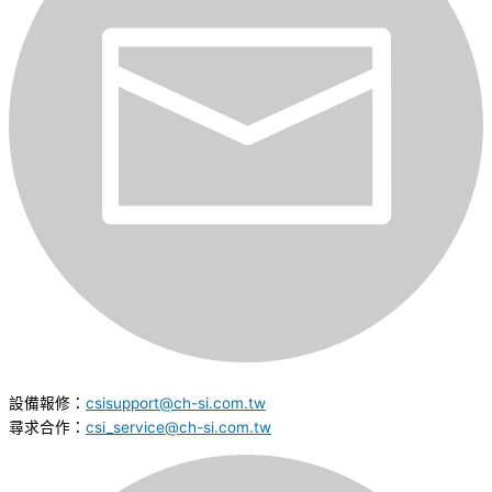
設備報修：
csisupport@ch-si.com.tw
尋求合作：
csi_service@ch-si.com.tw