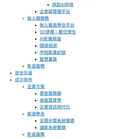
道路AI巡檢
企業碳管理平台
無人機服務
無人載具整合平台
3D建模、數位孿生
AI影像辨識
環境偵測
空拍影像紀錄
智慧農業
影音服務
資安防護
成功案例
企業方案
資安服務鏈
桌面雲建置
企業資訊現代化
能源整合
太陽光電系統實績
儲能系統實績
影音服務