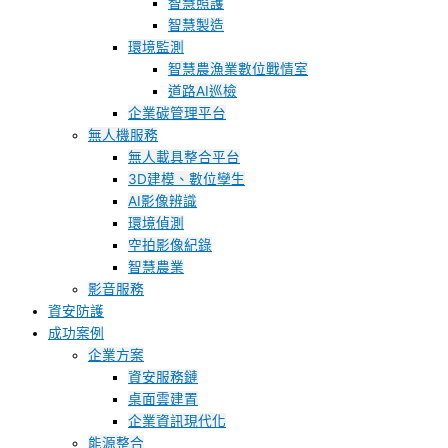
智慧照護
智慧製造
環境監測
智慧農漁業數位戰情室
道路AI巡檢
企業碳管理平台
無人機服務
無人載具整合平台
3D建模、數位孿生
AI影像辨識
環境偵測
空拍影像紀錄
智慧農業
影音服務
資安防護
成功案例
企業方案
資安服務鏈
桌面雲建置
企業資訊現代化
能源整合