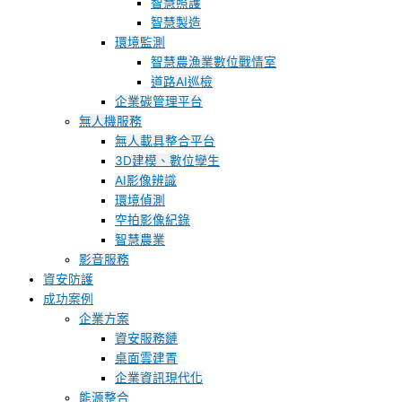
智慧照護
智慧製造
環境監測
智慧農漁業數位戰情室
道路AI巡檢
企業碳管理平台
無人機服務
無人載具整合平台
3D建模、數位孿生
AI影像辨識
環境偵測
空拍影像紀錄
智慧農業
影音服務
資安防護
成功案例
企業方案
資安服務鏈
桌面雲建置
企業資訊現代化
能源整合