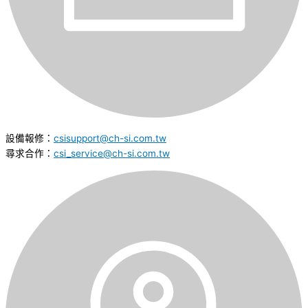
設備報修：
csisupport@ch-si.com.tw
尋求合作：
csi_service@ch-si.com.tw