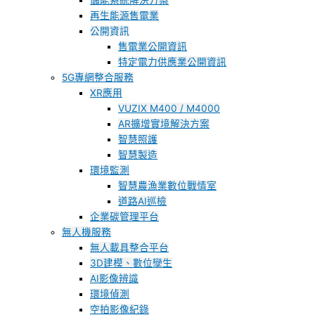
儲能系統解決方案
再生能源售電業
公開資訊
售電業公開資訊
特定電力供應業公開資訊
5G專網整合服務
XR應用
VUZIX M400 / M4000
AR擴增實境解決方案
智慧照護
智慧製造
環境監測
智慧農漁業數位戰情室
道路AI巡檢
企業碳管理平台
無人機服務
無人載具整合平台
3D建模、數位孿生
AI影像辨識
環境偵測
空拍影像紀錄