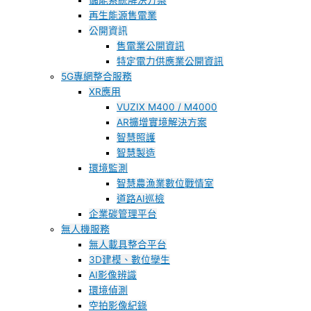
儲能系統解決方案
再生能源售電業
公開資訊
售電業公開資訊
特定電力供應業公開資訊
5G專網整合服務
XR應用
VUZIX M400 / M4000
AR擴增實境解決方案
智慧照護
智慧製造
環境監測
智慧農漁業數位戰情室
道路AI巡檢
企業碳管理平台
無人機服務
無人載具整合平台
3D建模、數位孿生
AI影像辨識
環境偵測
空拍影像紀錄