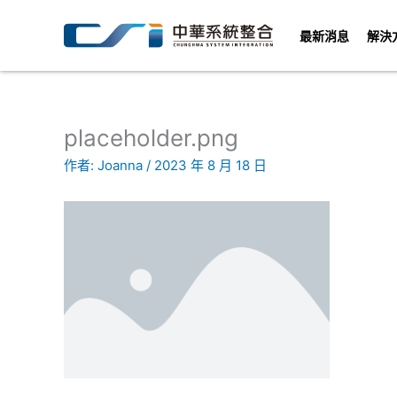
跳
至
最新消息
解決
主
要
內
容
placeholder.png
作者:
Joanna
/
2023 年 8 月 18 日