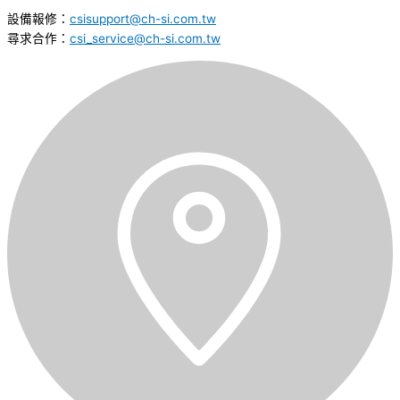
設備報修：
csisupport@ch-si.com.tw
尋求合作：
csi_service@ch-si.com.tw