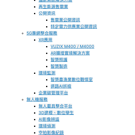
儲能系統解決方案
再生能源售電業
公開資訊
售電業公開資訊
特定電力供應業公開資訊
5G專網整合服務
XR應用
VUZIX M400 / M4000
AR擴增實境解決方案
智慧照護
智慧製造
環境監測
智慧農漁業數位戰情室
道路AI巡檢
企業碳管理平台
無人機服務
無人載具整合平台
3D建模、數位孿生
AI影像辨識
環境偵測
空拍影像紀錄