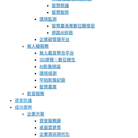
智慧照護
智慧製造
環境監測
智慧農漁業數位戰情室
道路AI巡檢
企業碳管理平台
無人機服務
無人載具整合平台
3D建模、數位孿生
AI影像辨識
環境偵測
空拍影像紀錄
智慧農業
影音服務
資安防護
成功案例
企業方案
資安服務鏈
桌面雲建置
企業資訊現代化