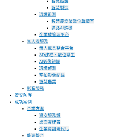
智慧照護
智慧製造
環境監測
智慧農漁業數位戰情室
道路AI巡檢
企業碳管理平台
無人機服務
無人載具整合平台
3D建模、數位孿生
AI影像辨識
環境偵測
空拍影像紀錄
智慧農業
影音服務
資安防護
成功案例
企業方案
資安服務鏈
桌面雲建置
企業資訊現代化
能源整合